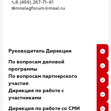
8 (499) 267-71-61
moslegforum@msal.ru
Руководитель Дирекции
По вопросам деловой
Мажорина Мария
программы
Викторовна
По вопросам партнерского
Никитина Алёна Алексеевна
Руководитель Программы развития,
участия
проректор по стратегическому и
Директор Центра управления изменениями
Дирекция по работе с
международному развитию, доцент
Университета имени О.Е. Кутафина (МГЮА)
Бендицкая Ольга Игоревна
участниками
кафедры международного частного права
8 (499) 244-88-88, доб. 2323
Начальник отдела развития партнерских
Университета имени О.Е. Кутафина (МГЮА),
moslegforum@msal.ru
Дирекция по работе со СМИ
программ Центра управления изменениями
кандидат юридических наук, доцент
Эпоев Юрий Анатольевич