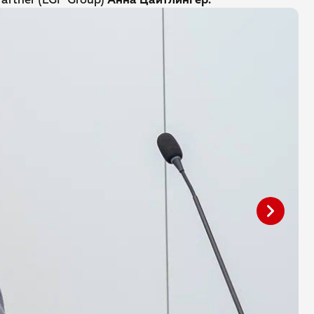
artner (LGP Group)
Анна Цайтлингер.