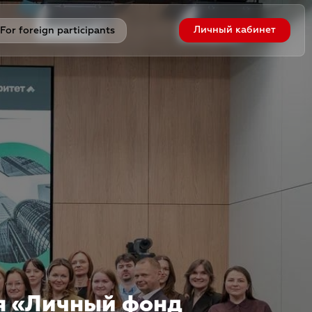
For foreign participants
Личный кабинет
я «Личный фонд