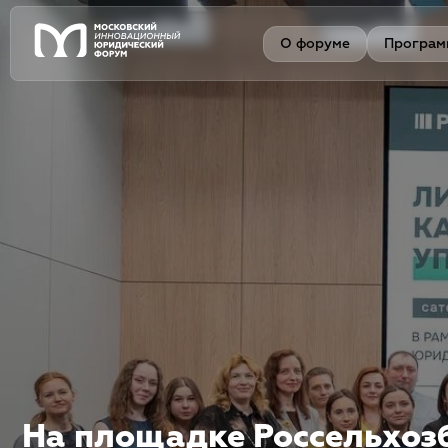
О форуме
Програм
На площадке Россельхоз