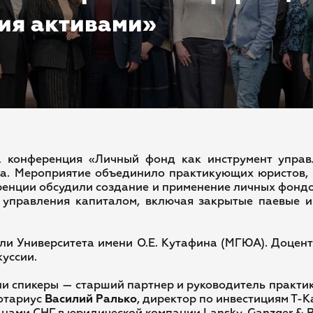
ния активами»
 конференция «Личный фонд как инструмент управл
а. Мероприятие объединило практикующих юристов, п
ренции обсудили создание и применение личных фондо
ы управления капиталом, включая закрытые паевые 
ели Университета имени О.Е. Кутафина (МГЮА). Доцен
уссии.
и спикеры — старший партнер и руководитель практи
нотариус
Василий Ралько
, директор по инвестициям Т-