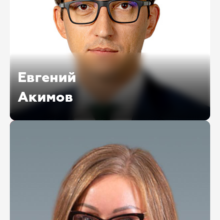
Евгений
Акимов
Управляющий директор − начальник
управления принудительного взыскания
и банкротства ПАО «СберБанк»