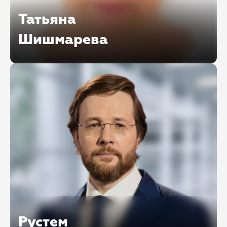
Татьяна
Шишмарева
Профессор кафедры предпринимательского и
корпоративного права Университета имени
О.Е. Кутафина (МГЮА)
Рустем