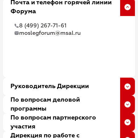
Почта и телефон горячей линии
Форума
8 (499) 267-71-61
moslegforum@msal.ru
Руководитель Дирекции
По вопросам деловой
Мажорина Мария
программы
Викторовна
По вопросам партнерского
Никитина Алёна Алексеевна
Руководитель Программы развития,
участия
проректор по стратегическому и
Директор Центра управления изменениями
Дирекция по работе с